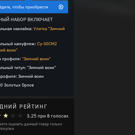
йдите, чтобы приобрести
НЫЙ НАБОР ВКЛЮЧАЕТ
альная наклейка:
Улитка "Зимний
альный камуфляж:
Су-30СМ2
ий воин"
а профиля:
"Зимний воин"
льный титул: "Зимний воин"
жны: коды
профиля: Зимний воин
00 Золотых Орлов
ия внутриигрового предмета у ООО
5, лит. С, пом. 3-Н.
ДНИЙ РЕЙТИНГ
3.25
при
8
голосах
ете оценить данный товар только
покупки