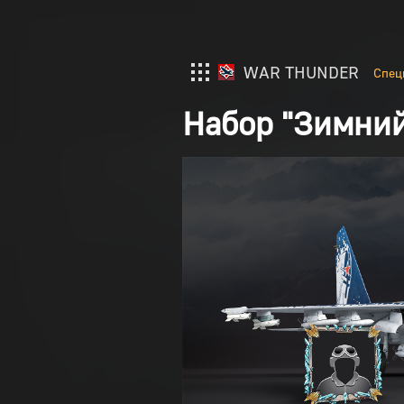
WAR THUNDER
Спец
Набор "Зимний
War Thunder
Enlisted
Crossout