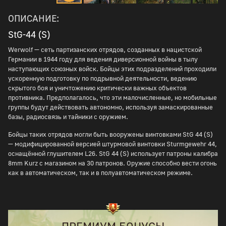
ОПИСАНИЕ:
StG-44 (S)
Werwolf — сеть партизанских отрядов, созданных в нацистской
Германии в 1944 году для ведения диверсионной войны в тылу
наступающих союзных войск. Бойцы этих подразделений проходили
ускоренную подготовку по подрывной деятельности, ведению
скрытого боя и уничтожению критически важных объектов
противника. Предполагалось, что эти малочисленные, но мобильные
группы будут действовать автономно, используя замаскированные
базы, радиосвязь и тайники с оружием.
Бойцы таких отрядов могли быть вооружены винтовками StG 44 (S)
— модифицированной версией штурмовой винтовки Sturmgewehr 44,
оснащённой глушителем L26. StG 44 (S) использует патроны калибра
8mm Kurz с магазином на 30 патронов. Оружие способно вести огонь
как в автоматическом, так и в полуавтоматическом режиме.