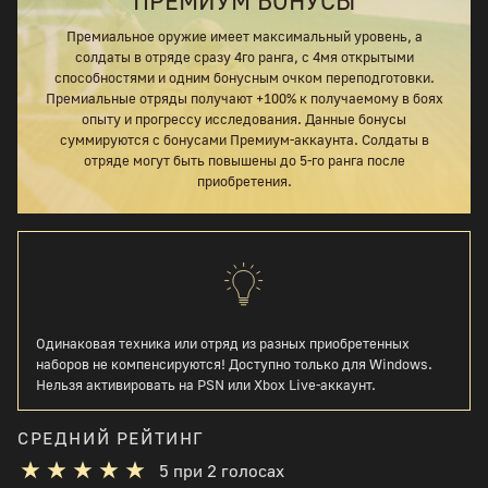
ПРЕМИУМ БОНУСЫ
Премиальное оружие имеет максимальный уровень, а
солдаты в отряде сразу 4го ранга, с 4мя открытыми
способностями и одним бонусным очком переподготовки.
Премиальные отряды получают +100% к получаемому в боях
опыту и прогрессу исследования. Данные бонусы
суммируются с бонусами Премиум-аккаунта. Солдаты в
отряде могут быть повышены до 5-го ранга после
приобретения.
Одинаковая техника или отряд из разных приобретенных
наборов не компенсируются! Доступно только для Windows.
Нельзя активировать на PSN или Xbox Live-аккаунт.
СРЕДНИЙ РЕЙТИНГ
5
при
2
голосах