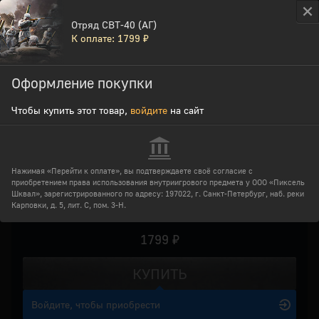
Активация бонус-кода
Отряд СВТ-40 (АГ)
К оплате: 1799 ₽
ENLISTED
Войдите
, чтобы активировать код
Оформление покупки
Отряды
Чтобы купить этот товар,
войдите
на сайт
Отряд СВТ-40 (АГ)
War Thunder
Enlisted
Нажимая «Перейти к оплате», вы подтверждаете своё согласие с
приобретением права использования внутриигрового предмета у ООО «Пиксель
Crossout
Шквал», зарегистрированного по адресу: 197022, г. Санкт-Петербург, наб. реки
Карповки, д. 5, лит. С, пом. 3-Н.
1799 ₽
КУПИТЬ
Войдите, чтобы приобрести