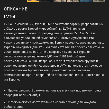
ОПИСАНИЕ:
LVT-4
LVT-4 – амфибийный, гусеничный бронетранспортер, разработанный
в США во время Второй Мировой войны. LVT-4 является
эволюционным шагом от предыдущих моделей LVT-1 и LVT-2 и
отличается увеличенной грузоподъемностью и улучшенными
характеристиками проходимости. В двух передних экранированных
турелях находятся два 12,7-мм пулемета M2HB с боекомплектом на
2200 патронов, а по бортам и в закрытых курсовых турелях
располагаются три пулемета 7,62-мм M1919A4 с общим
боекомплектом на 6000 патронов. От огня стрелкового оружия и
осколков артиллерийских снарядов в LVT-4 используется круговое
противопульное бронирование. Бронетранспортер активно
применялся во время операций по десантированию на Тихом океане
и в Европе.
Бронетранспортёр может использоваться как подвижная точка
сбора для всей команды.
Игроки могут самостоятельно выбрать оружие для каждого
бойца отряда.