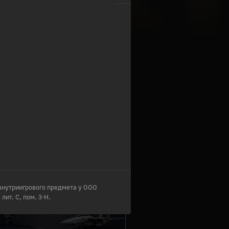
йдите, чтобы приобрести
НЫЙ НАБОР ВКЛЮЧАЕТ
50 Золотых Орлов
ДНИЙ РЕЙТИНГ
при
275
голосах
ете оценить данный товар только
покупки
НЕ ПРОПУСТИТЕ
жны: коды
внутриигрового предмета у ООО
лит. С, пом. 3-Н.