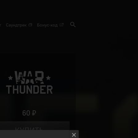
т
Саундтрек
Бонус-код
60 ₽
КУПИТЬ