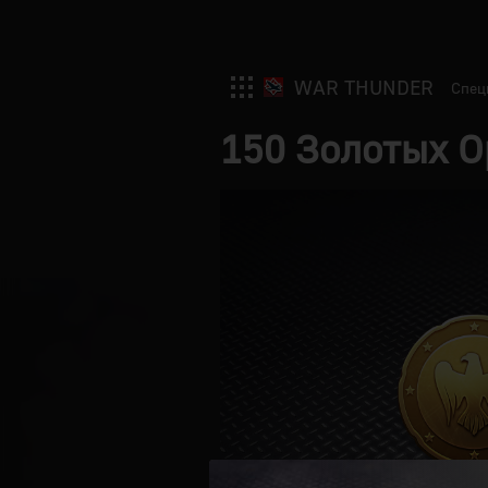
WAR THUNDER
Спец
150 Золотых О
War Thunder
Enlisted
Crossout