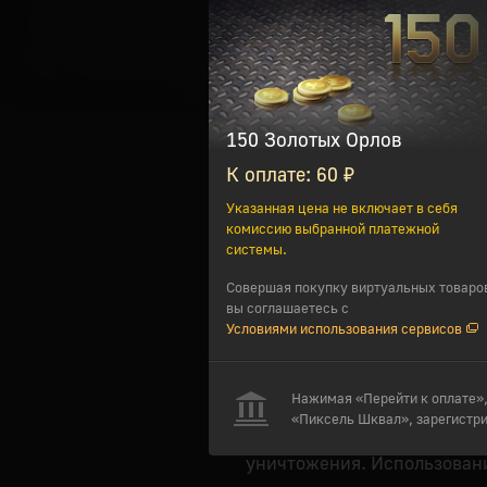
Золотые Орлы – это внутриигр
150 Золотых Орлов
Премиумная техника - даёт
К оплате: 60 ₽
Львов в каждом бою, и сра
Указанная цена не включает в себя
Обмен на Серебряные Львы
комиссию выбранной платежной
системы.
Конвертация свободного оп
Совершая покупку виртуальных товаро
вы соглашаетесь с
Покупка модификаций техн
Условиями использования сервисов
Исполь
Талисманы - дают в два раз
получен
не-премиумной технике.
Нажимая «Перейти к оплате»,
«Пиксель Шквал», зарегистриро
Дублеры - позволяют второй
уничтожения. Использовани