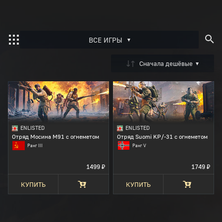
ВСЕ ИГРЫ
Активация бонус-кода
Сначала дешёвые
Войдите
, чтобы активировать код
War Thunder
Enlisted
ENLISTED
ENLISTED
Crossout
Отряд Мосина М91 с огнеметом
Отряд Suomi KP/-31 c огнеметом
Ранг III
Ранг V
1499 ₽
1749 ₽
КУПИТЬ
КУПИТЬ