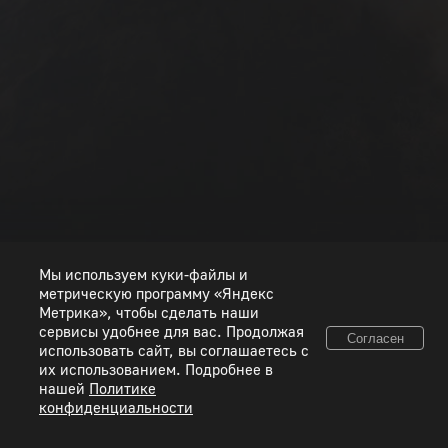
Мы используем куки-файлы и
метрическую программу «Яндекс
Метрика», чтобы сделать наши
сервисы удобнее для вас. Продолжая
Согласен
использовать сайт, вы соглашаетесь с
© 2026 ООО «Пиксель Шквал». Все товарные знаки и исключительные права
их использованием. Подробнее в
принадлежат соответствующим правообладателям.
нашей
Политике
конфиденциальности
Правовая информация
Условия использования сервисов
Политика конфиденциальности
Используйте коды, полученные только честным способом. Будьте