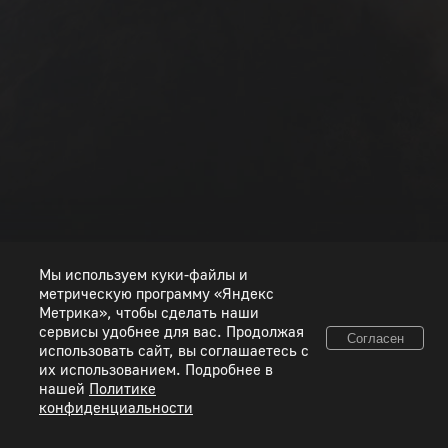
РАНГ I
РАНГ II
РАНГ III
РАНГ IV
РАНГ V
РАНГ VI
РАНГ VII
РАНГ VIII
Мы используем куки-файлы и
метрическую программу «Яндекс
Метрика», чтобы сделать наши
сервисы удобнее для вас. Продолжая
Согласен
использовать сайт, вы соглашаетесь с
© 2026 ООО «Пиксель Шквал». Все товарные знаки и исключительные права
их использованием. Подробнее в
принадлежат соответствующим правообладателям.
нашей
Политике
конфиденциальности
Правовая информация
Условия использования сервисов
Политика конфиденциальности
Используйте коды, полученные только честным способом. Будьте