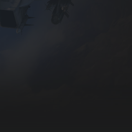
Исполь
получен