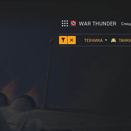
WAR THUNDER
Спец
ТЕХНИКА
ТАНК
War Thunder
ТАНКИ
Enlisted
АВИАЦИЯ
Crossout
ФЛОТ
ВЕРТОЛЁТЫ