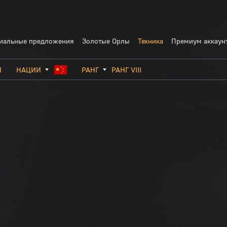
иальные предложения
Золотые Орлы
Техника
Премиум аккаун
И
НАЦИИ
РАНГ
РАНГ VIII
СССР
РАНГ I
ИТАЛИЯ
ГЕРМАНИЯ
РАНГ II
ФРАНЦИЯ
США
РАНГ III
КИТАЙ
ВЕЛИКОБРИТАНИЯ
РАНГ IV
ШВЕЦИЯ
ЯПОНИЯ
РАНГ V
ИЗРАИЛЬ
РАНГ VI
РАНГ VII
РАНГ VIII