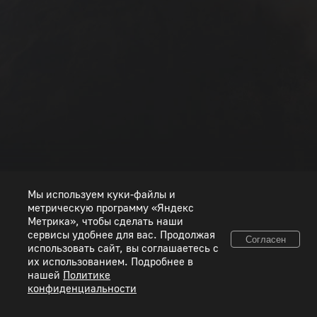
РАНГ I
РАНГ II
РАНГ III
РАНГ IV
РАНГ V
РАНГ VI
РАНГ VII
РАНГ VIII
Мы используем куки-файлы и
метрическую программу «Яндекс
Метрика», чтобы сделать наши
сервисы удобнее для вас. Продолжая
Согласен
использовать сайт, вы соглашаетесь с
© 2026 ООО «Пиксель Шквал». Все товарные знаки и исключительные права
их использованием. Подробнее в
принадлежат соответствующим правообладателям.
нашей
Политике
конфиденциальности
Правовая информация
Условия использования сервисов
Политика конфиденциальности
Используйте коды, полученные только честным способом. Будьте