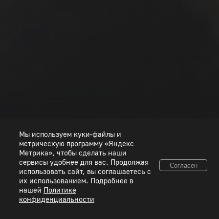
РАНГ I
РАНГ II
РАНГ III
РАНГ IV
РАНГ V
РАНГ VI
РАНГ VII
РАНГ VIII
Мы используем куки-файлы и
метрическую программу «Яндекс
Метрика», чтобы сделать наши
сервисы удобнее для вас. Продолжая
Согласен
использовать сайт, вы соглашаетесь с
© 2026 ООО «Пиксель Шквал». Все товарные знаки и исключительные права
их использованием. Подробнее в
принадлежат соответствующим правообладателям.
нашей
Политике
конфиденциальности
Правовая информация
Условия использования сервисов
Политика конфиденциальности
Используйте коды, полученные только честным способом. Будьте