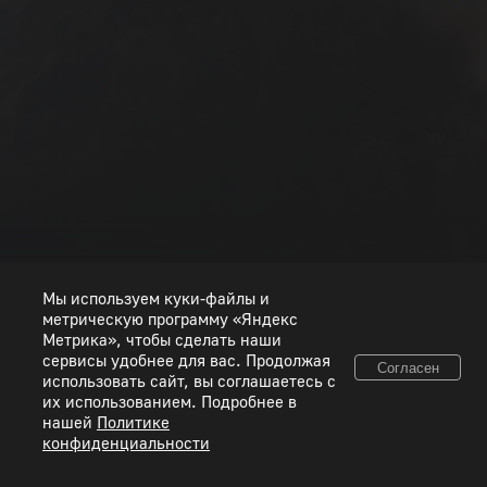
РАНГ I
РАНГ II
РАНГ III
РАНГ IV
РАНГ V
РАНГ VI
РАНГ VII
РАНГ VIII
Мы используем куки-файлы и
метрическую программу «Яндекс
Метрика», чтобы сделать наши
сервисы удобнее для вас. Продолжая
Согласен
использовать сайт, вы соглашаетесь с
© 2026 ООО «Пиксель Шквал». Все товарные знаки и исключительные права
их использованием. Подробнее в
принадлежат соответствующим правообладателям.
нашей
Политике
конфиденциальности
Правовая информация
Условия использования сервисов
Политика конфиденциальности
Используйте коды, полученные только честным способом. Будьте