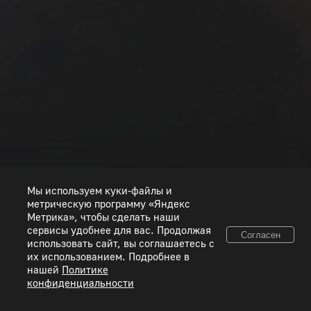
РАНГ I
РАНГ II
РАНГ III
РАНГ IV
РАНГ V
РАНГ VI
РАНГ VII
РАНГ VIII
Мы используем куки-файлы и
метрическую программу «Яндекс
Метрика», чтобы сделать наши
сервисы удобнее для вас. Продолжая
Согласен
использовать сайт, вы соглашаетесь с
© 2026 ООО «Пиксель Шквал». Все товарные знаки и исключительные права
их использованием. Подробнее в
принадлежат соответствующим правообладателям.
нашей
Политике
конфиденциальности
Правовая информация
Условия использования сервисов
Политика конфиденциальности
Используйте коды, полученные только честным способом. Будьте