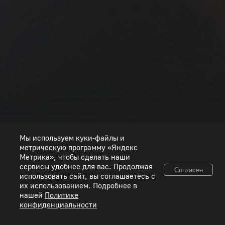
РАНГ I
РАНГ II
РАНГ III
РАНГ IV
РАНГ V
РАНГ VI
РАНГ VII
РАНГ VIII
Мы используем куки-файлы и
метрическую программу «Яндекс
Метрика», чтобы сделать наши
сервисы удобнее для вас. Продолжая
Согласен
использовать сайт, вы соглашаетесь с
© 2026 ООО «Пиксель Шквал». Все товарные знаки и исключительные права
их использованием. Подробнее в
принадлежат соответствующим правообладателям.
нашей
Политике
конфиденциальности
Правовая информация
Условия использования сервисов
Политика конфиденциальности
Используйте коды, полученные только честным способом. Будьте