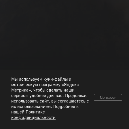
РАНГ I
РАНГ II
РАНГ III
РАНГ IV
РАНГ V
РАНГ VI
РАНГ VII
РАНГ VIII
Мы используем куки-файлы и
метрическую программу «Яндекс
Метрика», чтобы сделать наши
сервисы удобнее для вас. Продолжая
Согласен
использовать сайт, вы соглашаетесь с
© 2026 ООО «Пиксель Шквал». Все товарные знаки и исключительные права
их использованием. Подробнее в
принадлежат соответствующим правообладателям.
нашей
Политике
конфиденциальности
Правовая информация
Условия использования сервисов
Политика конфиденциальности
Используйте коды, полученные только честным способом. Будьте