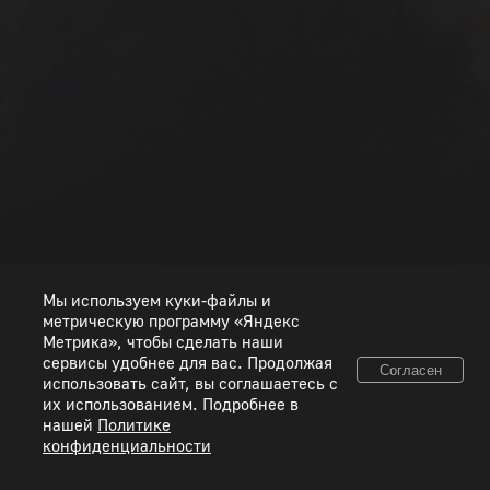
РАНГ I
РАНГ II
РАНГ III
РАНГ IV
РАНГ V
РАНГ VI
РАНГ VII
РАНГ VIII
Мы используем куки-файлы и
метрическую программу «Яндекс
Метрика», чтобы сделать наши
сервисы удобнее для вас. Продолжая
Согласен
использовать сайт, вы соглашаетесь с
© 2026 ООО «Пиксель Шквал». Все товарные знаки и исключительные права
их использованием. Подробнее в
принадлежат соответствующим правообладателям.
нашей
Политике
конфиденциальности
Правовая информация
Условия использования сервисов
Политика конфиденциальности
Используйте коды, полученные только честным способом. Будьте