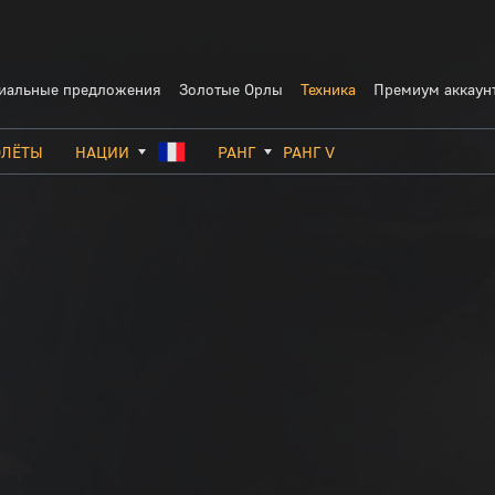
иальные предложения
Золотые Орлы
Техника
Премиум аккаун
ОЛЁТЫ
НАЦИИ
РАНГ
РАНГ V
СССР
РАНГ I
ИТАЛ
ГЕРМАНИЯ
РАНГ II
ФРАН
США
РАНГ III
КИТА
ВЕЛИКОБРИТАНИЯ
РАНГ IV
ШВЕЦ
ЯПОНИЯ
РАНГ V
ИЗРА
РАНГ VI
РАНГ VII
РАНГ VIII