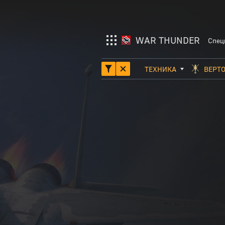
WAR THUNDER
Спец
ТЕХНИКА
ВЕРТ
War Thunder
ТАНКИ
Enlisted
АВИАЦИЯ
Crossout
ФЛОТ
ВЕРТОЛЁТЫ