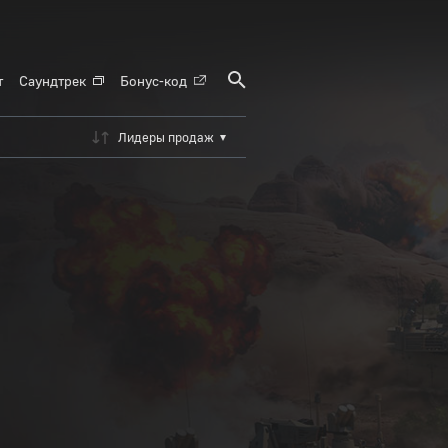
т
Саундтрек
Бонус-код
Лидеры продаж
ИЯ
ЦИЯ
Й
ИЯ
ИЛЬ