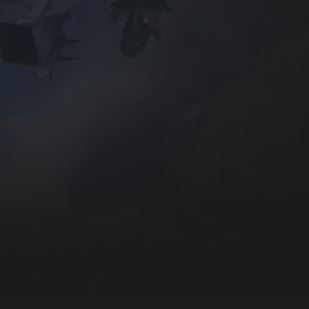
Исполь
получен