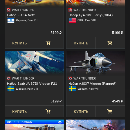
WAR THUNDER
WAR THUNDER
Набор F-16A Netz
Набор F/A-18С Early (США)
Израиль, Ранг VIII
США, Ранг VIII
5199 ₽
5199 ₽
КУПИТЬ
КУПИТЬ
WAR THUNDER
WAR THUNDER
Набор Saab JA 37DI Viggen F21
Набор AJS37 Viggen (Ранний)
Швеция, Ранг VIII
Швеция, Ранг VII
5199 ₽
4549 ₽
КУПИТЬ
КУПИТЬ
ЛИДЕР ПРОДАЖ