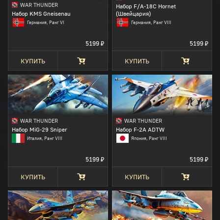
WAR THUNDER
Набор F/A-18C Hornet
Набор KMS Gneisenau
(Швейцария)
Германия, Ранг VI
Германия, Ранг VIII
5199 ₽
5199 ₽
КУПИТЬ
КУПИТЬ
WAR THUNDER
WAR THUNDER
Набор MiG-29 Sniper
Набор F-2A ADTW
Италия, Ранг VIII
Япония, Ранг VIII
5199 ₽
5199 ₽
КУПИТЬ
КУПИТЬ