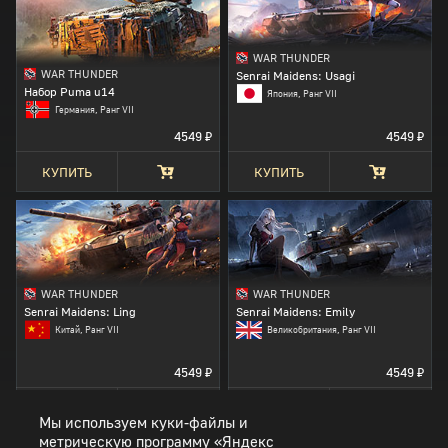
WAR THUNDER
WAR THUNDER
Senrai Maidens: Usagi
Набор Puma u14
Япония, Ранг VII
Германия, Ранг VII
4549 ₽
4549 ₽
КУПИТЬ
КУПИТЬ
WAR THUNDER
WAR THUNDER
Senrai Maidens: Ling
Senrai Maidens: Emily
Китай, Ранг VII
Великобритания, Ранг VII
4549 ₽
4549 ₽
КУПИТЬ
КУПИТЬ
Мы используем куки-файлы и
1
2
3
4
5
метрическую программу «Яндекс