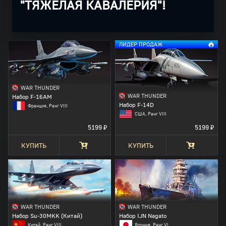
"ТЯЖЕЛАЯ КАВАЛЕРИЯ"!
ЛИДЕР ПРОДАЖ
WAR THUNDER
WAR THUNDER
Набор F-16AM
Набор F-14D
Франция, Ранг VIII
США, Ранг VIII
5199 ₽
5199 ₽
КУПИТЬ
КУПИТЬ
WAR THUNDER
WAR THUNDER
Набор Su-30MKK (Китай)
Набор IJN Nagato
Китай, Ранг VIII
Япония, Ранг VI